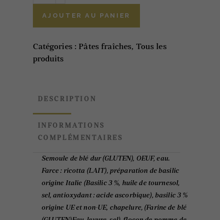
Ricotta
AJOUTER AU PANIER
et
Basilic
Catégories :
Pâtes fraîches
,
Tous les
500g
produits
quantity
DESCRIPTION
INFORMATIONS
COMPLÉMENTAIRES
Semoule de blé dur (GLUTEN), OEUF, eau.
Farce : ricotta (LAIT), préparation de basilic
origine Italie (Basilic 3 %, huile de tournesol,
sel, antioxydant : acide ascorbique), basilic 3 %
origine UE et non-UE, chapelure, (Farine de blé