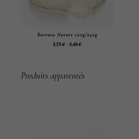
Burrata Nature 100g/250g
CHOIX DES OPTIONS
2,75
€
–
5,48
€
Produits apparentés