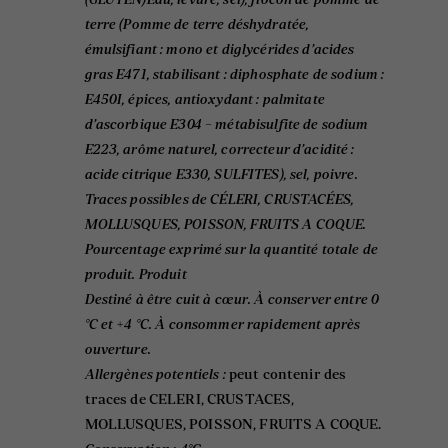
(GLUTEN)Eau, levure, sel), flocon de pomme de
terre (Pomme de terre déshydratée,
émulsifiant : mono et diglycérides d’acides
gras E471, stabilisant : diphosphate de sodium :
E450I, épices, antioxydant : palmitate
d’ascorbique E304 – métabisulfite de sodium
E223, arôme naturel, correcteur d’acidité :
acide citrique E330, SULFITES), sel, poivre.
Traces possibles de CÉLERI, CRUSTACÉES,
MOLLUSQUES, POISSON, FRUITS A COQUE.
Pourcentage exprimé sur la quantité totale de
produit. Produit
Destiné à être cuit à cœur. À conserver entre 0
°C et +4 °C. À consommer rapidement après
ouverture.
Allergènes potentiels :
peut contenir des
traces de CELERI, CRUSTACES,
MOLLUSQUES, POISSON, FRUITS A COQUE.