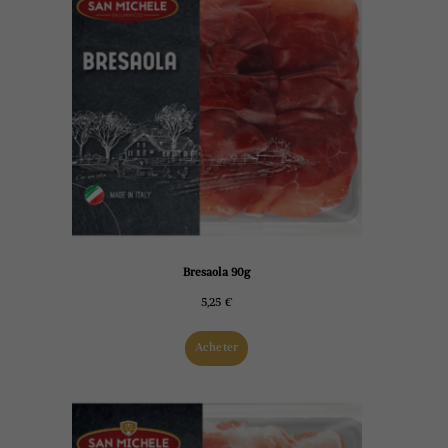
Bresaola 90g
5,25
€
Acheter