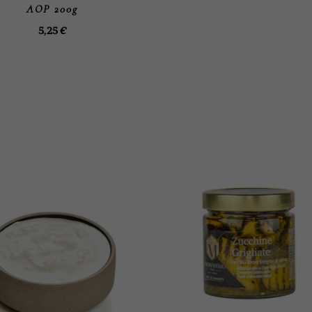
AOP 200g
5,25
€