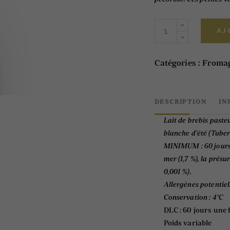
Pecorino
AJ
à
la
truffe
Catégories :
Froma
300g
quantity
DESCRIPTION
IN
Lait de brebis pasteu
blanche d’été (Tub
MINIMUM : 60 jours e
mer (1,7 %), la présu
0,001 %).
Allergènes potentiel
Conservation :
4°C
DLC : 60 jours une 
Poids variable