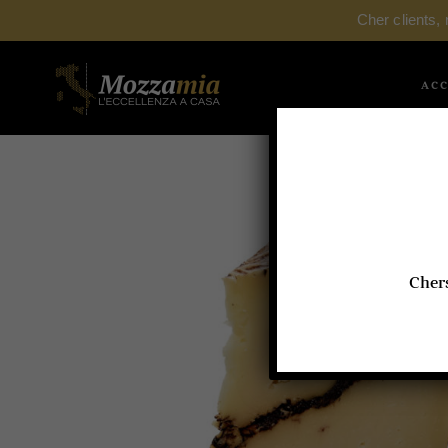
Cher clients,
ACC
Chers