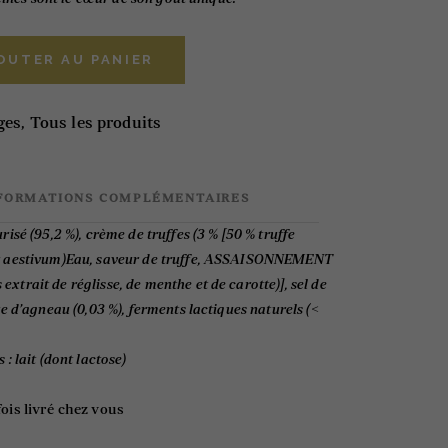
OUTER AU PANIER
ges
,
Tous les produits
FORMATIONS COMPLÉMENTAIRES
risé (95,2 %), crème de truffes (3 % [50 % truffe
er aestivum)Eau, saveur de truffe, ASSAISONNEMENT
xtrait de réglisse, de menthe et de carotte)], sel de
re d’agneau (0,03 %), ferments lactiques naturels (<
s :
lait (dont lactose)
fois livré chez vous