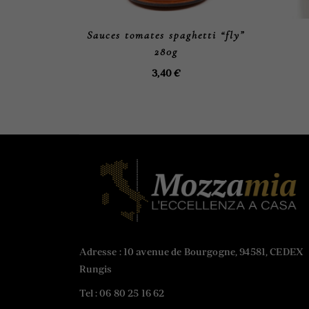
Sauces tomates spaghetti “fly”
280g
3,40
€
Adresse : 10 avenue de Bourgogne, 94581, CEDEX
Rungis
Tel :
06 80 25 16 62