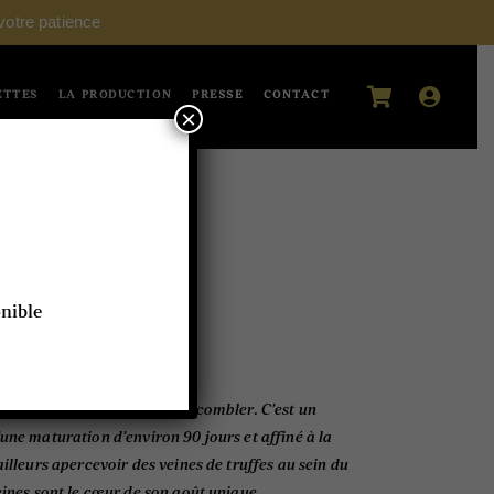
votre patience
ETTES
LA PRODUCTION
PRESSE
CONTACT
×
a truffe 300g
onible
rebis pasteurisé saura vous combler. C’est un
une maturation d’environ 90 jours et affiné à la
ailleurs apercevoir des veines de truffes au sein du
eines sont le cœur de son goût unique.