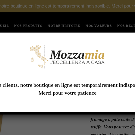
 notre boutique en ligne est temporairement indisponible. Merci pour 
UEIL
NOS PRODUITS
NOTRE HISTOIRE
NOS VALEURS
NOS REC
Pecorino à l
9,70
€
 clients, notre boutique en ligne est temporairement indisp
Merci pour votre patience
Pecorino al tartufo
Ce fromage au lait de b
fromage à pâte cuite d’
truffe. Vous pourrez d’
pecorino. Ces petites v