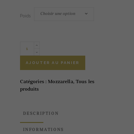
Choisir une option
Poids
Treccia
di
Bufala
AJOUTER AU PANIER
Campana
DOP
Catégories :
Mozzarella
,
Tous les
au
produits
lait
cru
250g
quantity
DESCRIPTION
INFORMATIONS